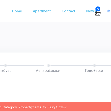
0
Home
Apartment
Contact
News
Εικόνες
Λεπτομέρειες
Τοποθεσία
 Category, Property/Item City, Τιμή λιστών