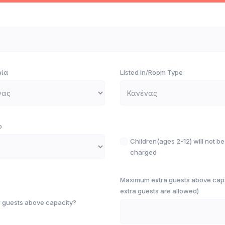
ρία
Listed In/Room Type
o
Children(ages 2-12) will not be
charged
Maximum extra guests above capac
extra guests are allowed)
 guests above capacity?