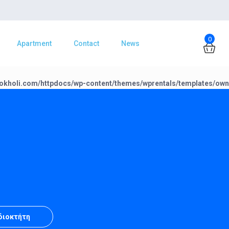
0
Apartment
Contact
News
okholi.com/httpdocs/wp-content/themes/wprentals/templates/own
Ιδιοκτήτη