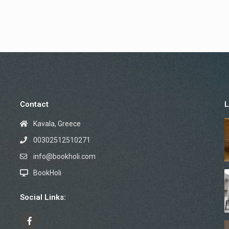
Contact
L
Kavala, Greece
00302512510271
info@bookholi.com
BookHoli
Social Links: