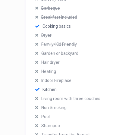
Barbeque
Breakfast Included
Cooking basics
Dryer
Family/Kid Friendly
Garden or backyard
Hair dryer
Heating
Indoor Fireplace
Kitchen
Living room with three couches
Non Smoking
Pool
Shampoo
Transfer from the Airport