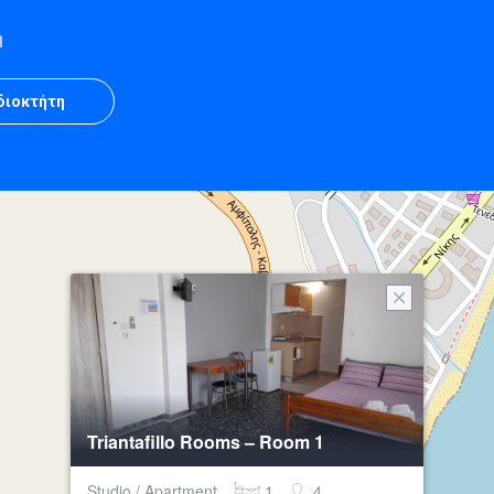
η
Ιδιοκτήτη
Triantafillo Rooms – Room 1
Studio / Apartment
1
4