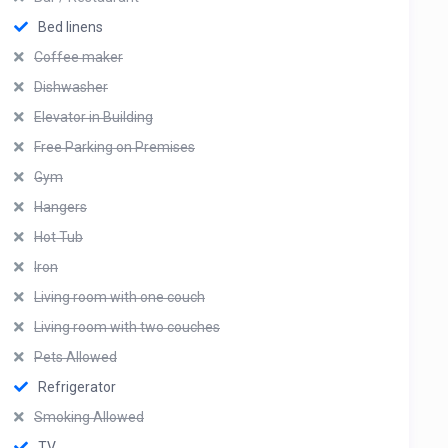
Bed linens
Coffee maker
Dishwasher
Elevator in Building
Free Parking on Premises
Gym
Hangers
Hot Tub
Iron
Living room with one couch
Living room with two couches
Pets Allowed
Refrigerator
Smoking Allowed
TV